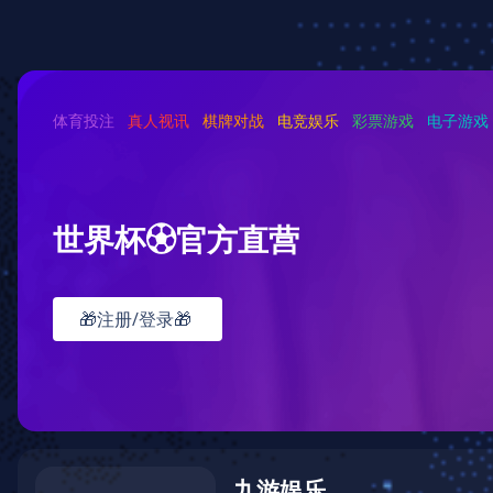
立即注册
beats365体育
官网 
据平台
BEATS365体育 OFFICIAL WEBSITE
自2022年创立以来，
beats365体育
致力于为用户
杯、LPL在内的热门赛事直播与数据服务，广受