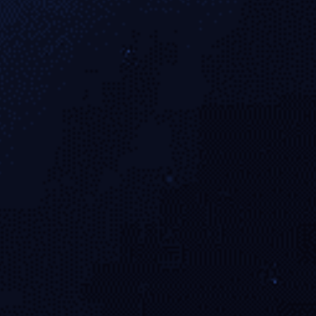
过建立良好的品牌形象，可以吸引更多忠实
才能确保在经济压力下依然能够保持一定水
务带来的困扰，以及潜在降级所带来的重大
入恶性循环中，从而难以实现可持续发展。
俱乐部稳步前进的重要措施。
，通过科学决策来平衡两者之间的关系，为
久且充满激情的足球俱乐部重新焕发活力，