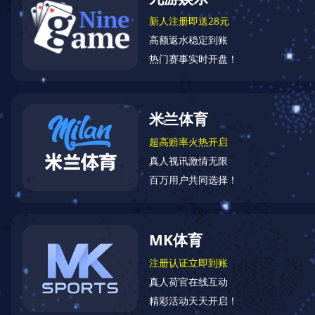
立即下载beats365体育APP
首页
/
体育动态
/ 正文