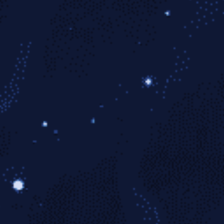
随着本赛季进展，热刺面临着降级的实际风险。
利，目前排名下滑，使得保级形势愈发严峻。其
对球队表现产生了直接影响。
如果最终降级，不仅意味着失去宝贵的英超联赛
根据相关数据显示，降级后俱乐部收益大幅下降
击，从而进一步加剧财务危机。
因此，在这样的背景下，每场比赛对于热刺而言
须全力以赴争取胜利，否则将面临更加艰难的局
3、重要球员出售困境
如果热刺真的降级，那么原本属于英超顶尖水平
压力并维持基本运营。这些核心球员不仅是球队
赞助商的一大亮点。