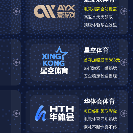
2026-06-09 20:35
34 次阅读
，但随着净债务高达8.31亿英镑，球队
要球员出售的困境，这不仅关系到球队的未
文将从四个方面详细探讨热刺的债务问题、
，并尝试为这一复杂现象提供更深入的分析